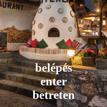
belépés
enter
betreten