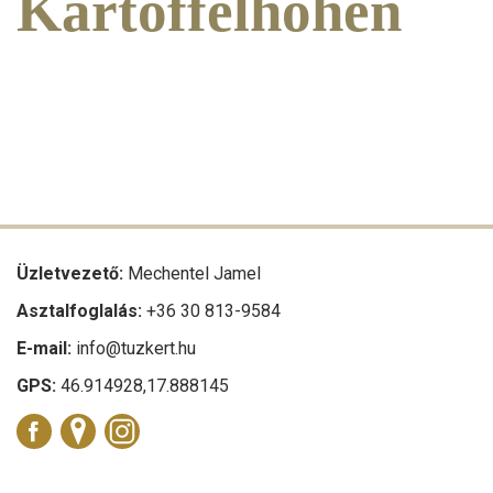
Kartoffelhöhen
Üzletvezető:
Mechentel Jamel
Asztalfoglalás:
+36 30 813-9584
E-mail:
info@tuzkert.hu
GPS:
46.914928,17.888145