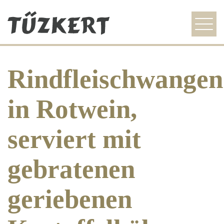
szezonális ajánlat
Rindfleischwangen
étlap
galéria
in Rotwein,
idegenvezetőknek
serviert mit
kapcsolat
gebratenen
HU
EN
DE
geriebenen