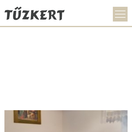
szezonális ajánlat
étlap
galéria
idegenvezetőknek
kapcsolat
HU
EN
DE