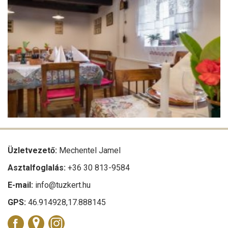
Üzletvezető:
Mechentel Jamel
Asztalfoglalás:
+36 30 813-9584
E-mail:
info@tuzkert.hu
GPS:
46.914928,17.888145