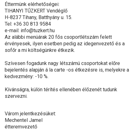
Éttermünk elérhetőségei:
TIHANYI TŰZKERT Vendéglő
H-8237 Tihany, Batthyány u. 15.
Tel: +36 30 813 9584
e-mail: info@tuzkert.hu
Az alábbi menüárak 20 fős csoportlétszám felett
érvényesek, ilyen esetben pedig az idegenvezető és a
sofőr a mi költségünkre étkezik.
Szívesen fogadunk nagy létszámú csoportokat előre
bejelentés alapján á la carte -os étkezésre is, melyekre a
kedvezmény: -10 %.
Kívánságra, külön térítés ellenében élőzenét tudunk
szervezni.
Várom jelentkezésüket:
Mechentel Jamel
étteremvezető