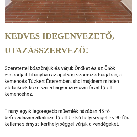
KEDVES IDEGENVEZETŐ,
UTAZÁSSZERVEZŐ!
Szeretettel köszöntjük és várjuk Önöket és az Önök
csoportjait Tihanyban az apátság szomszédságában, a
kemencés Tűzkert Étteremben, ahol majdnem minden
ételünknek köze van a hagyományosan fával fűtött
kemencéhez.
Tihany egyik legöregebb műemlék házában 45 fő
befogadására alkalmas fűtött belső helyiséggel és 90 fős
kellemes árnyas kerthelyiséggel várjuk a vendégeket.