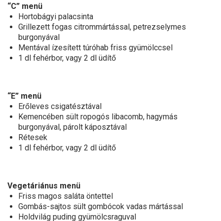
“C” menü
Hortobágyi palacsinta
Grillezett fogas citrommártással, petrezselymes
burgonyával
Mentával ízesített túróhab friss gyümölccsel
1 dl fehérbor, vagy 2 dl üdítő
“E” menü
Erőleves csigatésztával
Kemencében sült ropogós libacomb, hagymás
burgonyával, párolt káposztával
Rétesek
1 dl fehérbor, vagy 2 dl üdítő
Vegetáriánus menü
Friss magos saláta öntettel
Gombás-sajtos sült gombócok vadas mártással
Holdvilág puding gyümölcsraguval