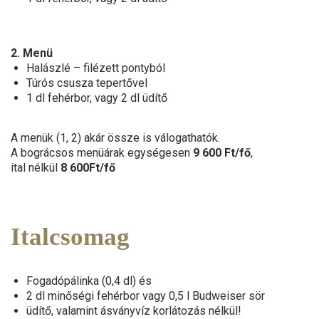
2. Menü
Halászlé – filézett pontyból
Túrós csusza tepertővel
1 dl fehérbor, vagy 2 dl üdítő
A menük (1, 2) akár össze is válogathatók.
A bográcsos menüárak egységesen
9 600 Ft/fő
,
ital nélkül
8 600Ft/fő
Italcsomag
Fogadópálinka (0,4 dl) és
2 dl minőségi fehérbor vagy 0,5 l Budweiser sör
üdítő, valamint ásványvíz korlátozás nélkül!