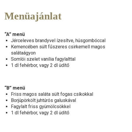
Menüajánlat
“A” menü
Jérceleves brandyvel ízesítve, húsgombóccal
Kemencében sült fűszeres csirkemell magos
salátaágyon
Somlói szelet vanília fagylalttal
1 dl fehérbor, vagy 2 dl üdítő
“B” menü
Friss magos saláta sült fogas csíkokkal
Borjúpörkölt juhtúrós galuskával
Fagylalt friss gyümölcsökkel
1 dl fehérbor, vagy 2 dl üdítő