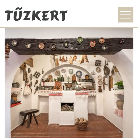
szezonális ajánlat
étlap
galéria
idegenvezetőknek
kapcsolat
HU
EN
DE