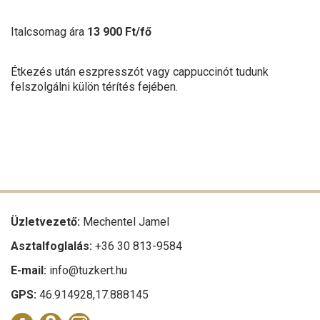
Italcsomag ára
13 900 Ft/fő
Étkezés után eszpresszót vagy cappuccinót tudunk
felszolgálni külön térítés fejében.
Üzletvezető:
Mechentel Jamel
Asztalfoglalás:
+36 30 813-9584
E-mail:
info@tuzkert.hu
GPS:
46.914928,17.888145