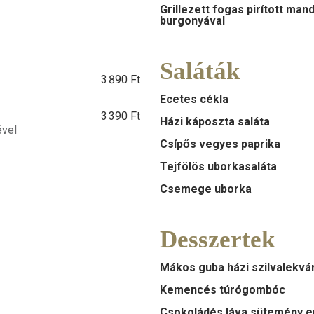
Grillezett fogas pirított man
burgonyával
Saláták
3 890 Ft
Ecetes cékla
3 390 Ft
Házi káposzta saláta
ével
Csípős vegyes paprika
Tejfölös uborkasaláta
Csemege uborka
Desszertek
Mákos guba házi szilvalekvá
Kemencés túrógombóc
Csokoládés láva sütemény e