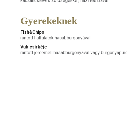
kacsahúsleves zöldségekkel, házi tésztával
Gyerekeknek
Fish&Chips
rántott halfalatok hasábburgonyával
Vuk csirkéje
rántott jércemell hasábburgonyával vagy burgonyapür