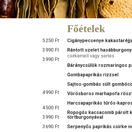
Főételek
5 250 Ft
Cigánypecsenye kakastaréjja
3 990 Ft
Rántott szelet hasábburgony
csirkemell vagy sertés
3 990 Ft
Báránycsülök rozmaringos 
Gombapaprikás rizzsel
Sajtos-gombás sült gombóco
4 990 Ft
Vörösboros marhapofa röszti
Harcsapaprikás túrós-kapros
4 500 Ft
Ropogós kacsacomb párolt ka
3 990 Ft
törtburgonyával
3 690 Ft
Serpenyős paprikás csirke n