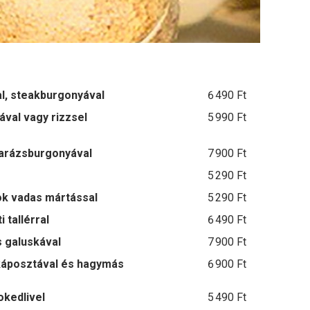
l, steakburgonyával
6 490 Ft
ával vagy rizzsel
5 990 Ft
parázsburgonyával
7 900 Ft
5 290 Ft
k vadas mártással
5 290 Ft
 tallérral
6 490 Ft
 galuskával
7 900 Ft
́posztával és hagymás
6 900 Ft
okedlivel
5 490 Ft