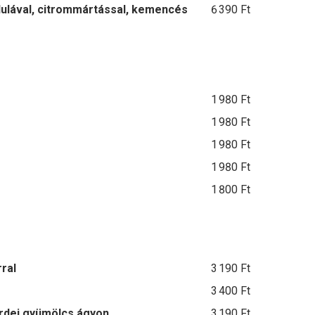
dulával, citrommártással, kemencés
6 390 Ft
1 980 Ft
1 980 Ft
1 980 Ft
1 980 Ft
1 800 Ft
rral
3 190 Ft
3 400 Ft
rdei gyümölcs ágyon
3 190 Ft