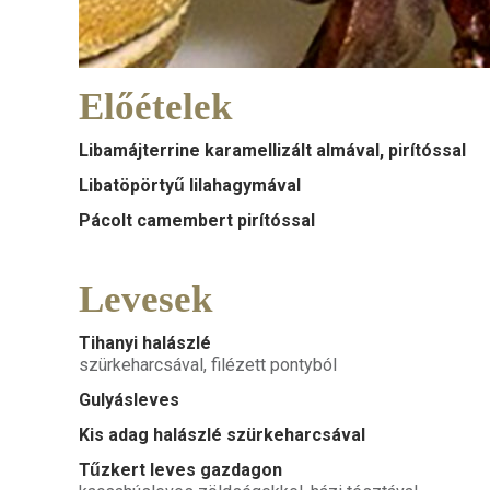
Előételek
Libamájterrine karamellizált almával, pirítóssal
Libatöpörtyű lilahagymával
Pácolt camembert pirítóssal
Levesek
Tihanyi halászlé
szürkeharcsával, filézett pontyból
Gulyásleves
Kis adag halászlé szürkeharcsával
Tűzkert leves gazdagon