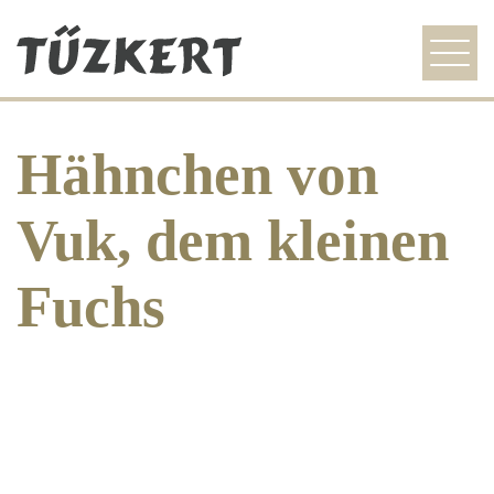
szezonális ajánlat
Hähnchen von
étlap
galéria
Vuk, dem kleinen
idegenvezetőknek
Fuchs
kapcsolat
HU
EN
DE