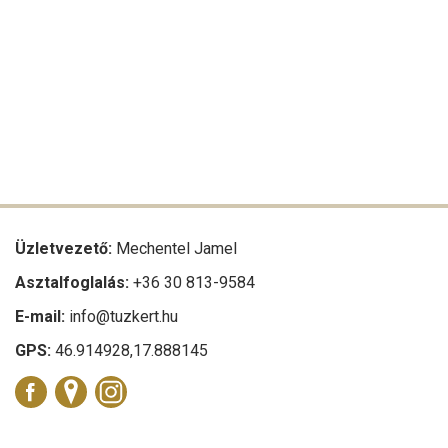
Üzletvezető:
Mechentel Jamel
Asztalfoglalás:
+36 30 813-9584
E-mail:
info@tuzkert.hu
GPS:
46.914928,17.888145