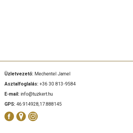
Üzletvezető:
Mechentel Jamel
Asztalfoglalás:
+36 30 813-9584
E-mail:
info@tuzkert.hu
GPS:
46.914928,17.888145