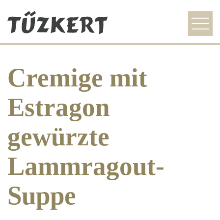
szezonális ajánlat
Cremige mit
étlap
galéria
Estragon
idegenvezetőknek
gewürzte
kapcsolat
Lammragout-
HU
EN
DE
Suppe