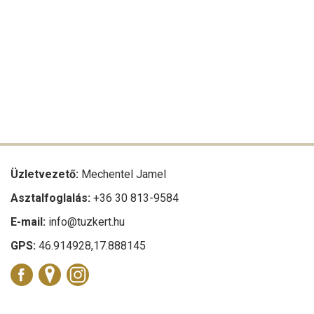
Üzletvezető:
Mechentel Jamel
Asztalfoglalás:
+36 30 813-9584
E-mail:
info@tuzkert.hu
GPS:
46.914928,17.888145