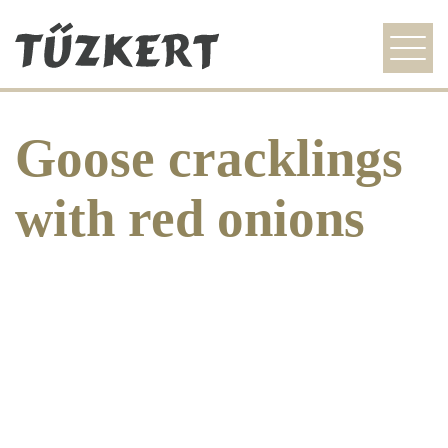
szezonális ajánlat
Goose cracklings
étlap
galéria
with red onions
idegenvezetőknek
kapcsolat
HU
EN
DE