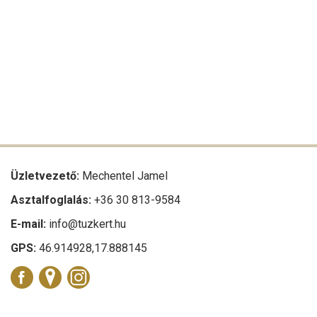
Üzletvezető:
Mechentel Jamel
Asztalfoglalás:
+36 30 813-9584
E-mail:
info@tuzkert.hu
GPS:
46.914928,17.888145