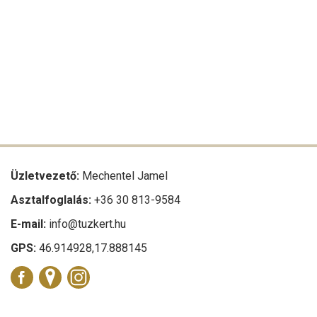
Üzletvezető:
Mechentel Jamel
Asztalfoglalás:
+36 30 813-9584
E-mail:
info@tuzkert.hu
GPS:
46.914928,17.888145