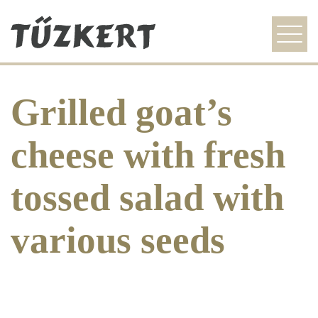
szezonális ajánlat
Grilled goat’s
étlap
galéria
cheese with fresh
idegenvezetőknek
tossed salad with
kapcsolat
various seeds
HU
EN
DE