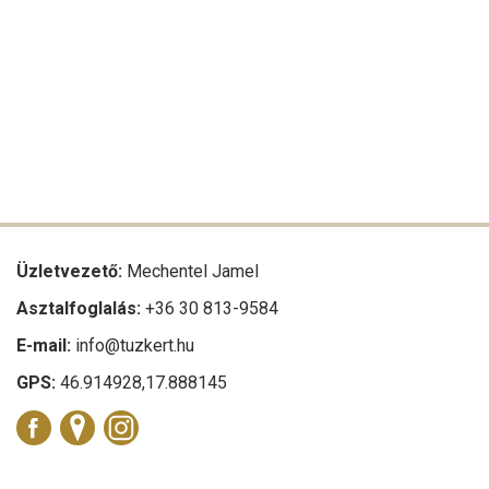
Üzletvezető:
Mechentel Jamel
Asztalfoglalás:
+36 30 813-9584
E-mail:
info@tuzkert.hu
GPS:
46.914928,17.888145