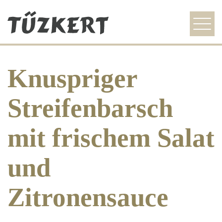
szezonális ajánlat
Knuspriger
étlap
galéria
Streifenbarsch
idegenvezetőknek
mit frischem Salat
kapcsolat
und
HU
EN
DE
Zitronensauce