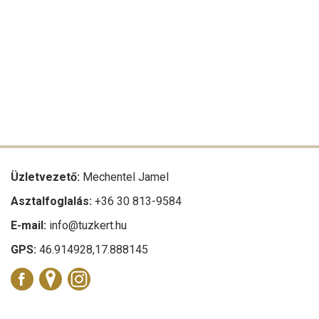
Üzletvezető:
Mechentel Jamel
Asztalfoglalás:
+36 30 813-9584
E-mail:
info@tuzkert.hu
GPS:
46.914928,17.888145