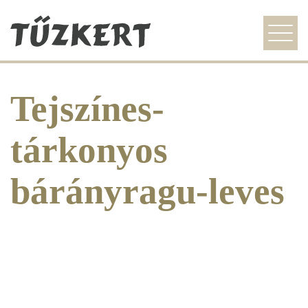
szezonális ajánlat
Tejszínes-
étlap
galéria
tárkonyos
idegenvezetőknek
bárányragu-leves
kapcsolat
HU
EN
DE