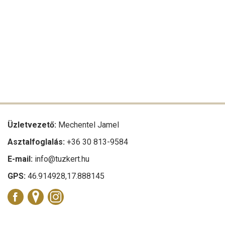
Üzletvezető:
Mechentel Jamel
Asztalfoglalás:
+36 30 813-9584
E-mail:
info@tuzkert.hu
GPS:
46.914928,17.888145